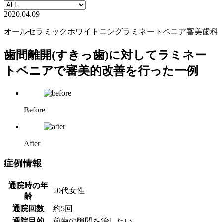
2020.04.09
オールセラミック
ホワイトニング
ラミネートベニア
審美歯科
歯間離開(すきっ歯)に対してラミネー
トベニアで審美的改善を行った一例
Before
After
症例情報
通院時の年
20代女性
齢
通院回数
約5回
通院目的
前歯の隙間を治したい