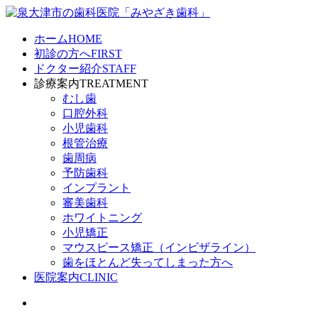
ホーム
HOME
初診の方へ
FIRST
ドクター紹介
STAFF
診療案内
TREATMENT
むし歯
口腔外科
小児歯科
根管治療
歯周病
予防歯科
インプラント
審美歯科
ホワイトニング
小児矯正
マウスピース矯正
（インビザライン）
歯をほとんど失ってしまった方へ
医院案内
CLINIC