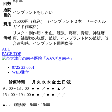
約1年
回数
通院
インプラントをしたい
目的
715000円（税込） （インプラント２本 サージカル
費用
ガイド作成料）
リスク・副作用：出血、腫張、疼痛、青痣、神経麻
備考
痺、補綴物の脱落、破折、インプラント体の破折、咬
合違和感、インプラント周囲炎等
ALL
PAGE TOP
0725-23-0501
WEB受付
診療時間
月
火
水
木
金
土
日/祝
9：00～13：00
●
●
／
●
●
▲
／
15：00～19：00
●
●
／
●
●
／
／
▲…土曜診療 9:00～15:00