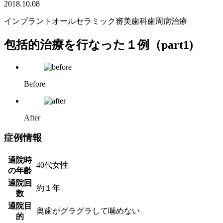
2018.10.08
インプラント
オールセラミック
審美歯科
歯周病治療
包括的治療を行なった１例（part1)
Before
After
症例情報
通院時
40代女性
の年齢
通院回
約１年
数
通院目
奥歯がグラグラして噛めない
的