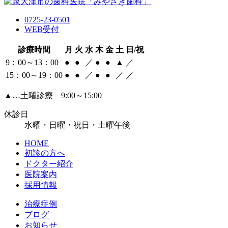
0725-23-0501
WEB受付
診療時間
月
火
水
木
金
土
日/祝
9：00～13：00
●
●
／
●
●
▲
／
15：00～19：00
●
●
／
●
●
／
／
▲…土曜診療 9:00～15:00
休診日
水曜・日曜・祝日・土曜午後
HOME
初診の方へ
ドクター紹介
医院案内
採用情報
治療症例
ブログ
お知らせ