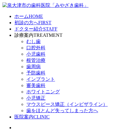
ホーム
HOME
初診の方へ
FIRST
ドクター紹介
STAFF
診療案内
TREATMENT
むし歯
口腔外科
小児歯科
根管治療
歯周病
予防歯科
インプラント
審美歯科
ホワイトニング
小児矯正
マウスピース矯正
（インビザライン）
歯をほとんど失ってしまった方へ
医院案内
CLINIC