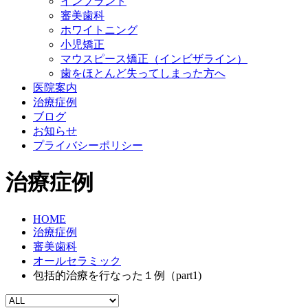
インプラント
審美歯科
ホワイトニング
小児矯正
マウスピース矯正
（インビザライン）
歯をほとんど失ってしまった方へ
医院案内
治療症例
ブログ
お知らせ
プライバシーポリシー
治療症例
HOME
治療症例
審美歯科
オールセラミック
包括的治療を行なった１例（part1)